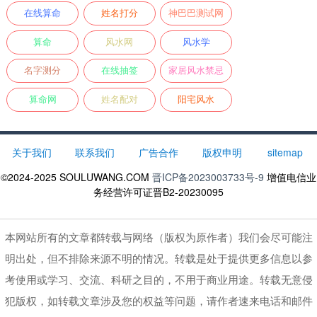
在线算命
姓名打分
神巴巴测试网
算命
风水网
风水学
名字测分
在线抽签
家居风水禁忌
算命网
姓名配对
阳宅风水
关于我们
联系我们
广告合作
版权申明
sitemap
©2024-2025
SOULUWANG.COM
晋ICP备2023003733号-9
增值电信业
务经营许可证晋B2-20230095
本网站所有的文章都转载与网络（版权为原作者）我们会尽可能注
明出处，但不排除来源不明的情况。转载是处于提供更多信息以参
考使用或学习、交流、科研之目的，不用于商业用途。转载无意侵
犯版权，如转载文章涉及您的权益等问题，请作者速来电话和邮件