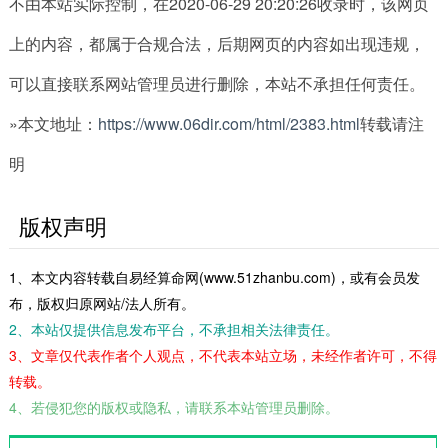
不由本站实际控制，在2020-06-29 20:20:26收录时，该网页
上的内容，都属于合规合法，后期网页的内容如出现违规，
可以直接联系网站管理员进行删除，本站不承担任何责任。
»本文地址：
https://www.06dir.com/html/2383.html
转载请注
明
版权声明
1、本文内容转载自易经算命网(www.51zhanbu.com)，或有会员发
布，版权归原网站/法人所有。
2、本站仅提供信息发布平台，不承担相关法律责任。
3、文章仅代表作者个人观点，不代表本站立场，未经作者许可，不得
转载。
4、若侵犯您的版权或隐私，请联系本站管理员删除。