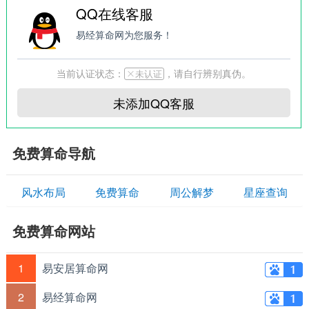
QQ在线客服
易经算命网为您服务！
当前认证状态：
，请自行辨别真伪。
ဆ未认证
未添加QQ客服
免费算命导航
风水布局
免费算命
周公解梦
星座查询
免费算命网站
1
易安居算命网
2
易经算命网