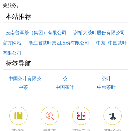
关服务。
本站推荐
云南普洱茶（集团）有限公司
谢裕大茶叶股份有限公司
官方网站
浙江省茶叶集团股份有限公司
中茶_中国茶叶
有限公司
标签导航
中国茶叶有限公
茶
茶叶
中茶
司
中国茶叶
中粮茶叶
海堤
蝴蝶
百年木仓
猴王
红茶
绿茶
乌龙茶
大红袍
普洱
花茶
白茶
黑茶
茶资讯
六堡茶
普洱茶
茶叶门户
茶叶企业