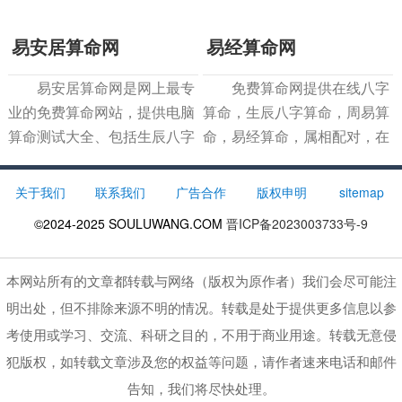
易安居算命网
易经算命网
易安居算命网是网上最专
免费算命网提供在线八字
业的免费算命网站，提供电脑
算命，生辰八字算命，周易算
算命测试大全、包括生辰八字
命，易经算命，属相配对，在
算命、免费起名、六爻占卜、
线抽签算命，名字测试，姓名
生肖算命、星座查询、万年
测试打分，八字合婚配对，算
关于我们
联系我们
广告合作
版权申明
sitemap
历、风水测试、周公解梦等在
卦占卜，周公解梦大全，手相
©2024-2025
SOULUWANG.COM
晋ICP备2023003733号-9
线免费测算系统，以及最全
面相图解，在线取名，免费起
名，姓名算命等程序使
本网站所有的文章都转载与网络（版权为原作者）我们会尽可能注
明出处，但不排除来源不明的情况。转载是处于提供更多信息以参
考使用或学习、交流、科研之目的，不用于商业用途。转载无意侵
犯版权，如转载文章涉及您的权益等问题，请作者速来电话和邮件
告知，我们将尽快处理。