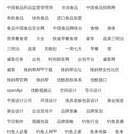
中国食品药品监督管理局
冷冻食品
中国食品招商网
有机食品
绿色食品
进口食品加盟
食品中国食品安全网
中国食品网络台
食物
身体
营养餐食谱
大全
快速早餐食谱
家常
蔬菜三明治
三明治
蔬菜
关晓彤
一周七天
早餐
谱
威客任务
众包
时间财富网
众包平台
威客网
威客
辣妈帮APP下载
辣妈帮论坛
辣妈帮女性社区
辣妈帮官网
辣妈帮
优酷授权体系
优酷接口
openApi
优酷视频云
空间设计
导示设计
平面设计公司
环境设计
渔具老板包装设计
展会报道
展会设计
企业宣传片
品牌形象
品牌策划
节目制作
视频包装
品牌策略
钓鱼行业
钓鱼直播
钓鱼人必看
钓鱼人APP
钓鱼之家
鱼来传媒
鱼来