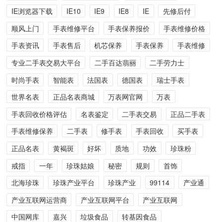
IE浏览器下载
IE10
IE9
IE8
IE
先修后付
顺风上门
手表维修平台
手表保养报价
手表维修价格
手表资讯
手表售后
机芯保养
手表保养
手表维修
专业二手表交易大平台
二手百达翡丽
二手劳力士
时尚手表
智能表
法国表
德国表
瑞士手表
世界名表
正品名表商城
万表网官网
万表
手表回收价格评估
名表鉴定
二手表交易
正品二手表
手表维修保养
二手表
修手表
手表回收
买手表
正品名表
黄褐斑
好坏
质地
功效
珍珠粉
戒指
一年
珍珠姑娘
秘密
规则
首饰
北海珍珠
珍珠产业平台
珍珠产业
99114
产业通
产业互联网运营商
产业互联网平台
产业互联网
中国网库
嘉兴
垃圾食品
转基因食品