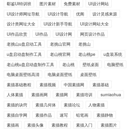
郗鉴UI特训班
图片素材
免费素材
UI设计网站
UI设计师网址导航
UI设计导航
优阁
设计灵感来源
设计类网址大全
UI设计新手导航
UI设计网站大全
UI作品欣赏
UI作品
UI设计网
网页设计作品
老挑山u盘启动工具
老挑山官网
老挑山
u盘启动盘制作工具
老山桃官网
老山桃pe
u盘装系统
老山桃u盘启动盘制作工具
老山桃
壁纸桌面
电脑壁纸
电脑桌面壁纸高清
电脑桌面壁纸
桌面壁纸
素描基础教程
素描视频
中国素描网
素描基础
人体素描
素描画网
素描网
素描培训
sumiaohua
素描的诀窍
素描几何体
素描论坛
人物素描
素描自学网
素描作品
速写
铅笔画
素描静物
素描画
素描头像
素描教程
素描入门
素描图片