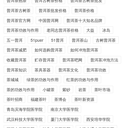
普洱茶熟茶
普洱古树茶价格
普洱茶古树茶批发
普洱茶古树茶
普洱茶批发价格
普洱茶价格
普洱茶官方网
中国普洱网
普洱茶十大知名品牌
普洱茶功效与作用
老同志普洱茶价格
大益
冰岛
五一普洱
51puer
51普洱
普洱茶山
古树普洱茶
普洱茶减肥
如何选购普洱茶
如何冲泡普洱茶
收藏普洱茶
贮存普洱茶
普洱茶吧网
普洱茶冲泡方法
普洱茶知识
茶具茶器
普洱茶文化
普洱茶功效
茶城城
绿茶的功效与作用
红茶的功效与作用
茶的功效与作用
小罐茶
紫砂
岩茶
茶叶市场
茶叶招商
福建茶叶
茶博会
茶叶新资源
青岛滨海学院医学院
南京大学医学院
武汉科技大学医学院
厦门大学医学院
西安培华学院