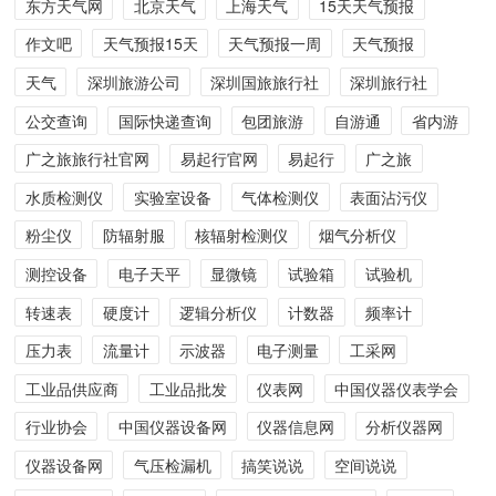
东方天气网
北京天气
上海天气
15天天气预报
作文吧
天气预报15天
天气预报一周
天气预报
天气
深圳旅游公司
深圳国旅旅行社
深圳旅行社
公交查询
国际快递查询
包团旅游
自游通
省内游
广之旅旅行社官网
易起行官网
易起行
广之旅
水质检测仪
实验室设备
气体检测仪
表面沾污仪
粉尘仪
防辐射服
核辐射检测仪
烟气分析仪
测控设备
电子天平
显微镜
试验箱
试验机
转速表
硬度计
逻辑分析仪
计数器
频率计
压力表
流量计
示波器
电子测量
工采网
工业品供应商
工业品批发
仪表网
中国仪器仪表学会
行业协会
中国仪器设备网
仪器信息网
分析仪器网
仪器设备网
气压检漏机
搞笑说说
空间说说