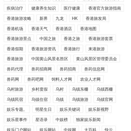
疾病治疗
健康养生知识
医疗健康
香港官方旅游指南
香港旅游攻略
新界
九龙
HK
香港旅发局
香港机场
香港天气
香港酒店
香港地图
香港旅游景点
中国之旅
香港之旅
香港旅游套票
香港假期
香港旅游资讯
香港旅行
来港旅游
香港旅游
中国黄山风景名胜区
黄山风景区管理委员会
兽药代理
兽药招商网
兽药招商
兽药信息网
兽药网
兽药吧网
饲料人才网
农业人才网
乌村旅游
乡村度假
乌村
乌镇东栅
乌镇西栅
乌镇民宿
乌镇住宿
乌镇
乌镇旅游
乌镇官网
娱乐专题。
明星生日
娱乐关键词
娱乐新视野
娱乐星事件
星语录
中娱榜
独家娱乐新闻
娱乐门户网站
娱乐网站
中娱网
大百科
快云