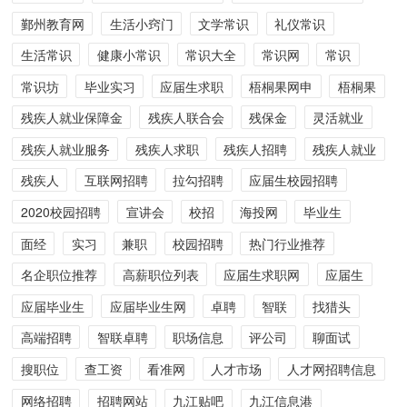
鄞州教育网
生活小窍门
文学常识
礼仪常识
生活常识
健康小常识
常识大全
常识网
常识
常识坊
毕业实习
应届生求职
梧桐果网申
梧桐果
残疾人就业保障金
残疾人联合会
残保金
灵活就业
残疾人就业服务
残疾人求职
残疾人招聘
残疾人就业
残疾人
互联网招聘
拉勾招聘
应届生校园招聘
2020校园招聘
宣讲会
校招
海投网
毕业生
面经
实习
兼职
校园招聘
热门行业推荐
名企职位推荐
高薪职位列表
应届生求职网
应届生
应届毕业生
应届毕业生网
卓聘
智联
找猎头
高端招聘
智联卓聘
职场信息
评公司
聊面试
搜职位
查工资
看准网
人才市场
人才网招聘信息
网络招聘
招聘网站
九江贴吧
九江信息港