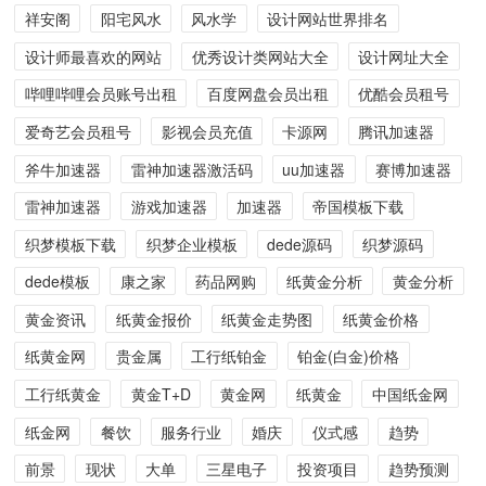
祥安阁
阳宅风水
风水学
设计网站世界排名
设计师最喜欢的网站
优秀设计类网站大全
设计网址大全
哔哩哔哩会员账号出租
百度网盘会员出租
优酷会员租号
爱奇艺会员租号
影视会员充值
卡源网
腾讯加速器
斧牛加速器
雷神加速器激活码
uu加速器
赛博加速器
雷神加速器
游戏加速器
加速器
帝国模板下载
织梦模板下载
织梦企业模板
dede源码
织梦源码
dede模板
康之家
药品网购
纸黄金分析
黄金分析
黄金资讯
纸黄金报价
纸黄金走势图
纸黄金价格
纸黄金网
贵金属
工行纸铂金
铂金(白金)价格
工行纸黄金
黄金T+D
黄金网
纸黄金
中国纸金网
纸金网
餐饮
服务行业
婚庆
仪式感
趋势
前景
现状
大单
三星电子
投资项目
趋势预测