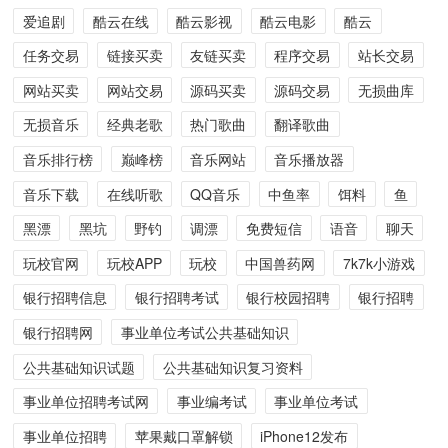
爱追剧
酷云在线
酷云影视
酷云电影
酷云
任务交易
链接买卖
友链买卖
程序交易
站长交易
网站买卖
网站交易
源码买卖
源码交易
无损曲库
无损音乐
经典老歌
热门歌曲
翻译歌曲
音乐排行榜
巅峰榜
音乐网站
音乐播放器
音乐下载
在线听歌
QQ音乐
中鱼率
饵料
鱼
黑漂
黑坑
野钓
调漂
免费短信
语音
聊天
玩校官网
玩校APP
玩校
中国兽药网
7k7k小游戏
银行招聘信息
银行招聘考试
银行校园招聘
银行招聘
银行招聘网
事业单位考试公共基础知识
公共基础知识试题
公共基础知识复习资料
事业单位招聘考试网
事业编考试
事业单位考试
事业单位招聘
苹果戴口罩解锁
iPhone12发布