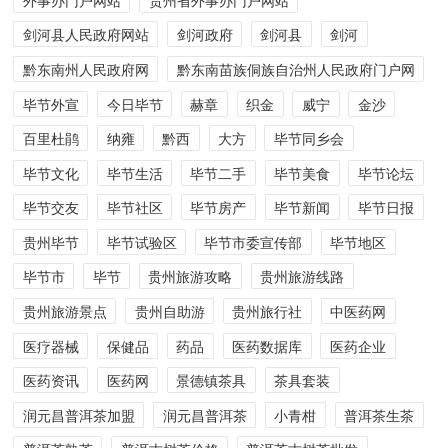
剑河县人民政府网站
剑河政府
剑河县
剑河
黔东南州人民政府网
黔东南苗族侗族自治州人民政府门户网
毕节外宣
今日毕节
赫章
织金
威宁
金沙
百里杜鹃
纳雍
黔西
大方
毕节同乡会
毕节文化
毕节生活
毕节二手
毕节美食
毕节论坛
毕节交友
毕节社区
毕节房产
毕节新闻
毕节日报
贵州毕节
毕节试验区
毕节市委宣传部
毕节地区
毕节市
毕节
贵州旅游攻略
贵州旅游线路
贵州旅游景点
贵州自助游
贵州旅行社
中医药网
医疗器械
保健品
药品
医药数据库
医药企业
医药资讯
医药网
景德镇茶具
茶具套装
润元昌普洱茶加盟
润元昌普洱茶
小青柑
普洱茶生茶