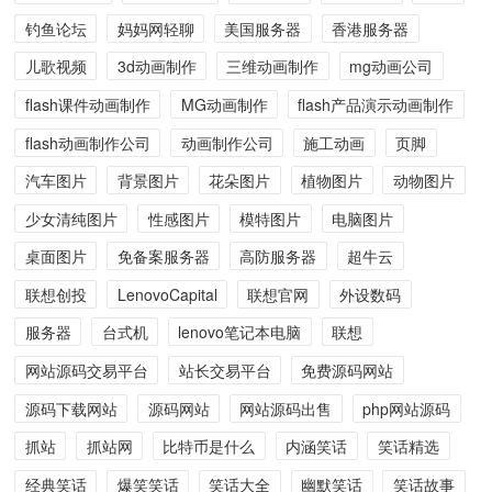
钓鱼论坛
妈妈网轻聊
美国服务器
香港服务器
儿歌视频
3d动画制作
三维动画制作
mg动画公司
flash课件动画制作
MG动画制作
flash产品演示动画制作
flash动画制作公司
动画制作公司
施工动画
页脚
汽车图片
背景图片
花朵图片
植物图片
动物图片
少女清纯图片
性感图片
模特图片
电脑图片
桌面图片
免备案服务器
高防服务器
超牛云
联想创投
LenovoCapital
联想官网
外设数码
服务器
台式机
lenovo笔记本电脑
联想
网站源码交易平台
站长交易平台
免费源码网站
源码下载网站
源码网站
网站源码出售
php网站源码
抓站
抓站网
比特币是什么
内涵笑话
笑话精选
经典笑话
爆笑笑话
笑话大全
幽默笑话
笑话故事