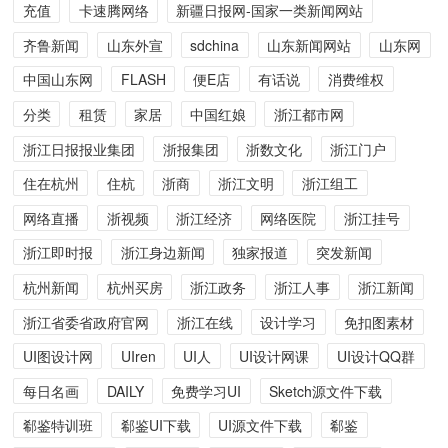
充值
卡速腾网络
新疆日报网-国家一类新闻网站
齐鲁新闻
山东外宣
sdchina
山东新闻网站
山东网
中国山东网
FLASH
便E店
有话说
消费维权
分类
租赁
家居
中国红娘
浙江都市网
浙江日报报业集团
浙报集团
浙数文化
浙江门户
住在杭州
住杭
浙商
浙江文明
浙江组工
网络直播
浙视频
浙江经济
网络医院
浙江挂号
浙江即时报
浙江身边新闻
独家报道
突发新闻
杭州新闻
杭州买房
浙江政务
浙江人事
浙江新闻
浙江省委省政府官网
浙江在线
设计学习
免扣图素材
UI图设计网
UIren
UI人
UI设计网课
UI设计QQ群
每日名画
DAILY
免费学习UI
Sketch源文件下载
郗鉴特训班
郗鉴UI下载
UI源文件下载
郗鉴