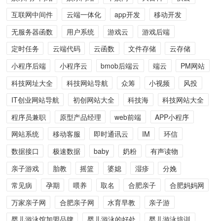
互联网中间件
云端一体化
app开发
移动开发
无服务器函数
用户系统
游戏云
游戏后端
定时任务
云端代码
云函数
文件存储
云存储
小程序后端
小程序云
bmob后端云
端云
PM网站
科技网址大全
科技网站导航
众筹
小视频
风投
IT创业网站导航
初创网站大全
科技海
科技网站大全
程序员兼职
原型产品经理
web前端
APP小程序
网站系统
移动客服
即时通讯云
IM
环信
数据接口
极速数据
baby
奶粉
有声读物
亲子游戏
胎教
摇篮
婆媳
湿疹
分娩
常见病
孕期
喂养
取名
合肥亲子
合肥妈妈网
万家亲子网
合肥亲子网
水育早教
亲子游
婴儿游泳馆加盟品牌
婴儿游泳的好处
婴儿游泳培训