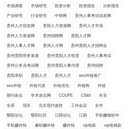
市场调查
市场研究
投资分析
投资报告
分析报告
产业研究
行业研究
中研网
贵州人事考试信息网
贵州人才信息网
贵阳人力资源网
贵州人才市场
贵州人力资源网
贵州招聘网
贵阳人才网
贵州人事人才网
贵州人才网
贵州贵阳人才招聘会
贵州贵阳劳务派遣
贵州贵阳人才租赁
贵州人事考试
贵州公务员考试网
贵州贵阳人事代理
贵州招聘
贵阳求职
贵阳人才
贵州人才
seo外链推广
seo外链
外链代发
外链优化
外链狗
外链
期刊杂志
学术杂志网
COUPE
CS85
长安
全系
现车
北京现代途胜
工作会议
全市
暨阳论坛
暨阳社区
江阴论坛
江阴
手机赚钱软件
手机赚外快
兼职赚外快
赚外快
vip电影
vip电视剧