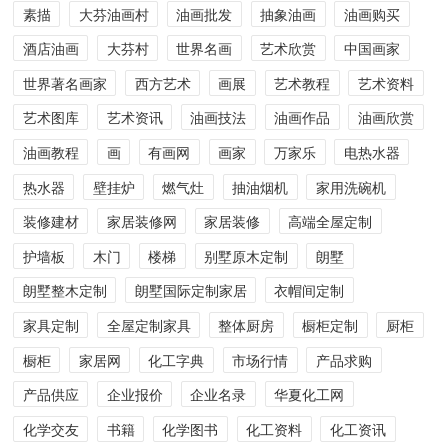
素描
大芬油画村
油画批发
抽象油画
油画购买
酒店油画
大芬村
世界名画
艺术欣赏
中国画家
世界著名画家
西方艺术
画展
艺术教程
艺术资料
艺术图库
艺术资讯
油画技法
油画作品
油画欣赏
油画教程
画
有画网
画家
万家乐
电热水器
热水器
壁挂炉
燃气灶
抽油烟机
家用洗碗机
装修建材
家居装修网
家居装修
高端全屋定制
护墙板
木门
楼梯
别墅原木定制
朗墅
朗墅整木定制
朗墅国际定制家居
衣帽间定制
家具定制
全屋定制家具
整体厨房
橱柜定制
厨柜
橱柜
家居网
化工字典
市场行情
产品求购
产品供应
企业报价
企业名录
华夏化工网
化学交友
书籍
化学图书
化工资料
化工资讯