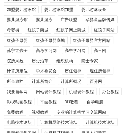
加盟婴儿游泳馆
婴儿游泳馆加盟
婴儿游泳设备
婴儿游泳馆
婴儿游泳
广告联盟
孕婴童品牌传媒
母婴街
红孩子商城
红孩子网上商城
红孩子网站
红孩子母婴
红孩子母婴商城
红孩子母婴官方网站
苏宁红孩子
高考学习网
高中学习网
高三网
院所风貌
历史沿革
组织机构
院士专家
计算所定位
学术委员会
历任领导
现任所领导
所长致辞
计算所简介
计算所概况
百分网
我要自学网
网站设计教程
机械设计教程
办公教程
影视动画教程
平面教程
3D教程
自学电脑
免费教程
视频教程
专业的计算机学习交流网站
电脑技术论坛
计算机网络技术论坛
计算机技术论坛
电脑知识学习网
计算机基础知识
电脑入门教程