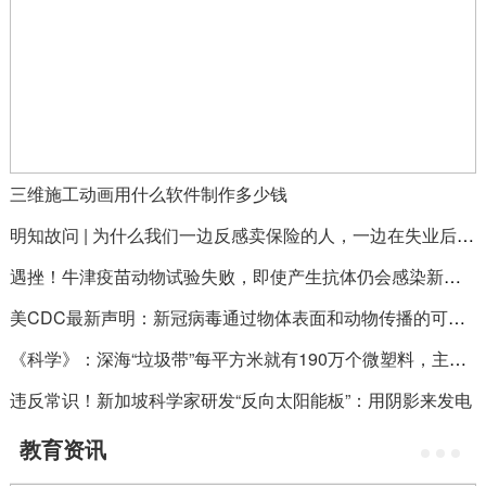
三维施工动画用什么软件制作多少钱
明知故问 | 为什么我们一边反感卖保险的人，一边在失业后又选择卖保险？
遇挫！牛津疫苗动物试验失败，即使产生抗体仍会感染新冠病毒
美CDC最新声明：新冠病毒通过物体表面和动物传播的可能性不高，“人传人”是主要途径
《科学》：深海“垃圾带”每平方米就有190万个微塑料，主要集中在600-900米深处
违反常识！新加坡科学家研发“反向太阳能板”：用阴影来发电
教育资讯