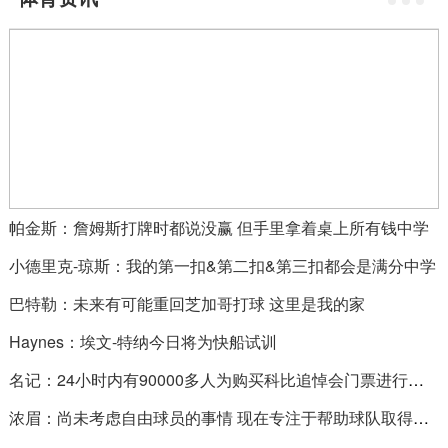
帕金斯：詹姆斯打牌时都说没赢 但手里拿着桌上所有钱中学
小德里克-琼斯：我的第一扣&第二扣&第三扣都会是满分中学
巴特勒：未来有可能重回芝加哥打球 这里是我的家
Haynes：埃文-特纳今日将为快船试训
名记：24小时内有90000多人为购买科比追悼会门票进行登记
浓眉：尚未考虑自由球员的事情 现在专注于帮助球队取得胜利