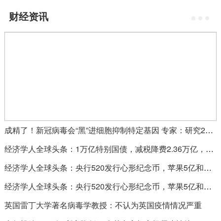
财经资讯
成精了！新冠病毒会“黑”进细胞抑制特定基因 专家：研究20年病毒从没见过
经济学人全球头条：1万亿特别国债，减税降费2.36万亿，美国富豪财富激增4340亿美元
经济学人全球头条：央行520发行心形纪念币，苹果5亿和解“降速门”，“钻石公主”号重新启航
经济学人全球头条：央行520发行心形纪念币，苹果5亿和解“降速门”，“钻石公主”号重新启航
英国雷丁大学著名病毒学教授：不认为英国疫情情况严重