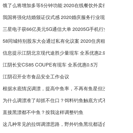
饿了么将增加多等5分钟功能 2020在线餐饮外卖行业现状及
我国将强化结婚颁证仪式感 2020婚庆服务行业现状及发展前
三星电子获66亿美元5G通信大单 20205G手机行业现状及
58同城特别股东大会通过私有化议案 2020住房租赁行业现
信息提示江阴北京现代途胜少量现车 全系优惠2.9万
江阴长安CS85 COUPE有现车 全系优惠0.5万
江阴召开全市食品安全工作会议
根据水底情况调漂，提高中鱼率，不再有鱼星但没鱼口
为什么调漂准了却抓不住口？饵料钓鱼触底方式不同
直接黑漂都不中鱼？按我这样调整钓鱼
这几种常见的拉饵调漂思路，野外钓鱼黑坑都适合