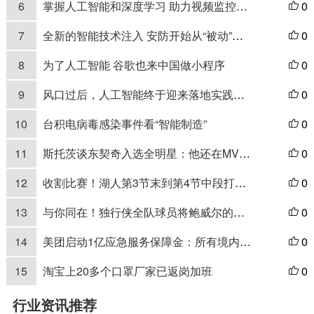
6
掌握人工智能和深度学习 助力视频监控的发展
0

7
全新的智能技术注入 安防开始从“被动”向“主动”转移
0

8
为了人工智能 谷歌也来中国做小程序
0

9
风口过后，人工智能终于迎来落地实践的时刻
0

10
台积电病毒感染事件看“智能制造”
0

11
斯托茨谈东契奇入选全明星：他还在MVP的讨论中 他才20岁
0

12
收割比赛！湖人第3节末到第4节中段打出22比2攻击波
0

13
与你同在！独行侠全队球员将鲍威尔的名字写在球鞋上
0

14
美团启动1亿应急服务保障金：所有境内订单可免费取消
0

15
淘宝上20多个口罩厂家已返岗加班
0

行业资讯推荐