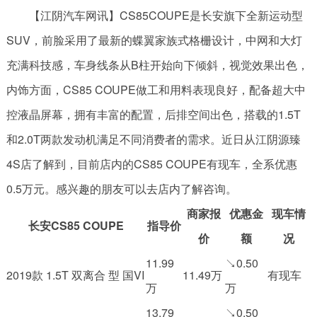
【江阴汽车网讯】CS85COUPE是长安旗下全新运动型
SUV，前脸采用了最新的蝶翼家族式格栅设计，中网和大灯
充满科技感，车身线条从B柱开始向下倾斜，视觉效果出色，
内饰方面，CS85 COUPE做工和用料表现良好，配备超大中
控液晶屏幕，拥有丰富的配置，后排空间出色，搭载的1.5T
和2.0T两款发动机满足不同消费者的需求。近日从江阴源臻
4S店了解到，目前店内的CS85 COUPE有现车，全系优惠
0.5万元。感兴趣的朋友可以去店内了解咨询。
商家报
优惠金
现车情
长安CS85 COUPE
指导价
价
额
况
11.99
↘0.50
2019款 1.5T 双离合 型 国VI
11.49万
有现车
万
万
13.79
↘0.50