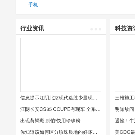
手机
行业资讯
科技资
信息提示江阴北京现代途胜少量现车 全系优惠2.9万
三维施工
江阴长安CS85 COUPE有现车 全系优惠0.5万
出现黄褐斑,别怕!快用珍珠粉
你知道该如何区分珍珠质地的好坏吗？