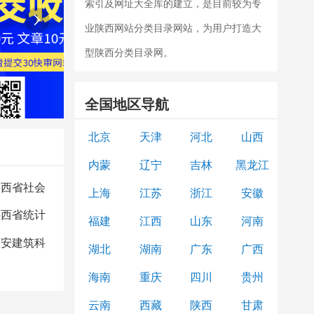
索引及网址大全库的建立，是目前较为专

业陕西网站分类目录网站，为用户打造大
型陕西分类目录网。
全国地区导航
北京
天津
河北
山西
内蒙
辽宁
吉林
黑龙江
陕西省社会
上海
江苏
浙江
安徽
陕西省统计
福建
江西
山东
河南
西安建筑科
湖北
湖南
广东
广西
海南
重庆
四川
贵州
云南
西藏
陕西
甘肃