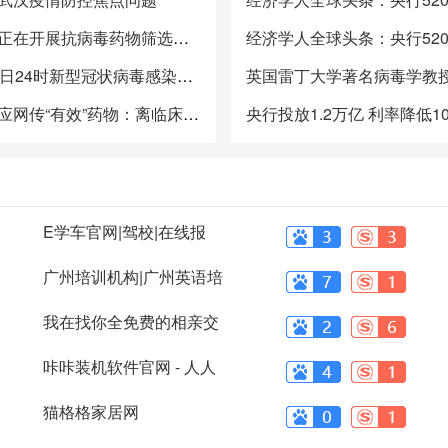
科技部：正在开展抗病毒药物筛选工作
截至2月4日24时新型冠状病毒感染的肺炎疫情最新情况
卫健委回应网传“有效”药物：离临床还有很长的路要走
E学车官网|驾校|在线报
名|学车门户网
广州培训机构|广州英语培
训|广州培训
我在找你全免费的相亲交
友聊天平台
咔咔装机软件官网 - 人人
都能使用的
猫格格家居网