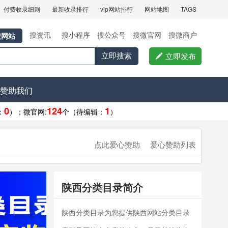
付费收录细则
最新收录排行
vip网站排行
网站地图
TAGS
搜资讯
搜小程序
搜公众号
搜微官网
搜微商户
搜网站

立即搜索
立即发布
赞助我们
0
124
1
：
）；
微官网:
个（待编辑：
）
点此爱心赞助
爱心赞助列表
陕西分类目录简介
陕西分类目录为您提供陕西网站分类目录