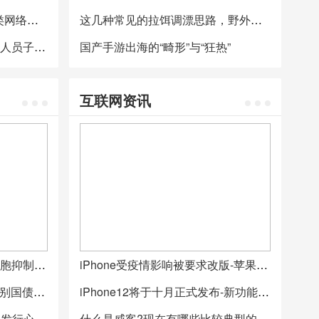
东南大学向社会免费推出各类网络课程
这几种常见的拉饵调漂思路，野外钓鱼黑坑都适合
安徽一高校将减免抗“疫”医护人员子女学费
国产手游出海的“畸形”与“狂热”
互联网资讯
成精了！新冠病毒会“黑”进细胞抑制特定基因 专家：研究20年病毒从没见过
iPhone受疫情影响被要求改版-苹果戴口罩可以识别解锁
经济学人全球头条：1万亿特别国债，减税降费2.36万亿，美国富豪财富激增4340亿美元
iPhone12将于十月正式发布-新功能冲击全球第一
经济学人全球头条：央行520发行心形纪念币，苹果5亿和解“降速门”，“钻石公主”号重新启航
什么是威客?现在有哪些比较典型的威客网站?