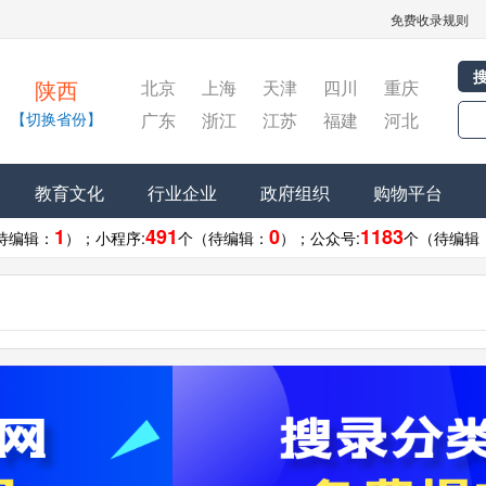
免费收录规则
北京
上海
天津
四川
重庆
陕西
【切换省份】
广东
浙江
江苏
福建
河北
教育文化
行业企业
政府组织
购物平台
1
491
0
1183
待编辑：
）；
小程序:
个（待编辑：
）；
公众号:
个（待编辑