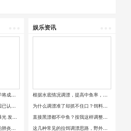
娱乐资讯
教育部：高校复学后在线教学将成常态，校园不可能回到疫情之前教学状态
根据水底情况调漂，提高中鱼率，不再有鱼星但没鱼口
致中山一家六口身亡火灾原因已认定：神龛遗留火种
为什么调漂准了却抓不住口？饵料钓鱼触底方式不同
凉山扑火队员出发前朋友圈曝光 发了什么？
直接黑漂都不中鱼？按我这样调整钓鱼
中南大学新型冠状病毒感染的肺炎防治及科普平台上线
这几种常见的拉饵调漂思路，野外钓鱼黑坑都适合