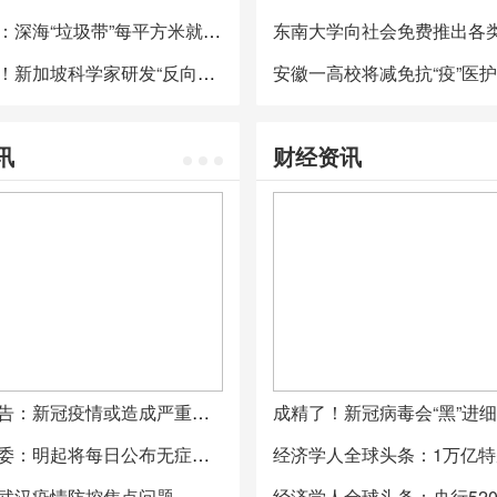
《科学》：深海“垃圾带”每平方米就有190万个微塑料，主要集中在600-900米深处
违反常识！新加坡科学家研发“反向太阳能板”：用阴影来发电
讯
财经资讯
联合国警告：新冠疫情或造成严重精神健康危机，近半数美国人心理压力加剧
国家卫健委：明起将每日公布无症状感染者情况
武汉疫情防控焦点问题