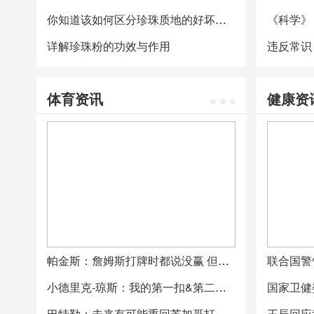
你知道该如何区分珍珠质地的好坏吗？
详解珍珠粉的功效与作用
体育资讯
健康资
帕金斯：詹姆斯打牌时都说没赢 但手里拿着桌上所有钱中学
小德里克-琼斯：我的第一扣&第二扣&第三扣都会是满分中学
巴特勒：未来有可能重回芝加哥打球 这里是我的家
王辰回应