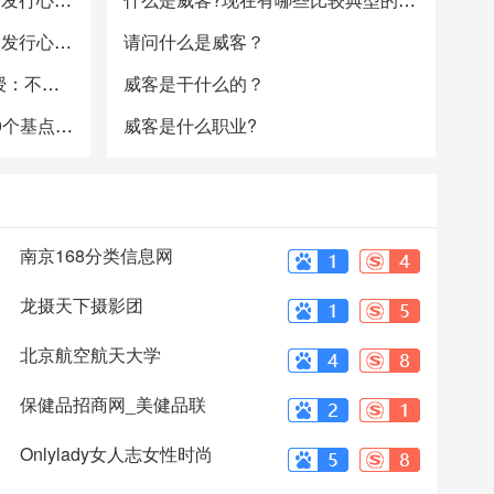
经济学人全球头条：央行520发行心形纪念币，苹果5亿和解“降速门”，“钻石公主”号重新启航
请问什么是威客？
英国雷丁大学著名病毒学教授：不认为英国疫情情况严重
威客是干什么的？
央行投放1.2万亿 利率降低10个基点安抚市场紧张情绪
威客是什么职业?
南京168分类信息网
龙摄天下摄影团
北京航空航天大学
保健品招商网_美健品联
盟网
Onlylady女人志女性时尚