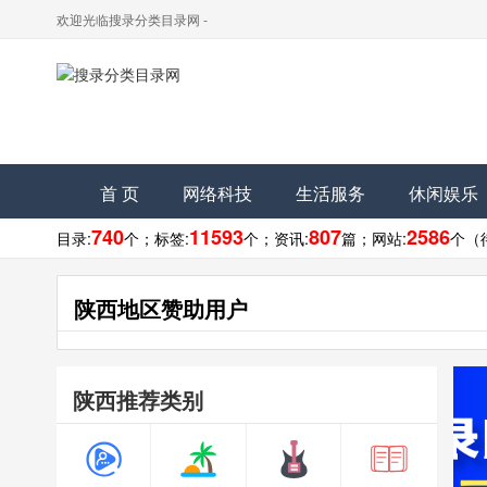
欢迎光临搜录分类目录网 -
首 页
网络科技
生活服务
休闲娱乐
740
11593
807
2586
目录:
个；
标签:
个；
资讯:
篇；
网站:
个（
陕西地区赞助用户
陕西推荐类别