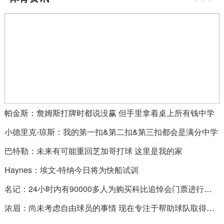
帕金斯：詹姆斯打牌时都说没赢 但手里拿着桌上所有钱中学
小德里克-琼斯：我的第一扣&第二扣&第三扣都会是满分中学
巴特勒：未来有可能重回芝加哥打球 这里是我的家
Haynes：埃文-特纳今日将为快船试训
名记：24小时内有90000多人为购买科比追悼会门票进行登记
浓眉：尚未考虑自由球员的事情 现在专注于帮助球队取得胜利