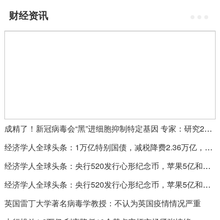
财经资讯
成精了！新冠病毒会“黑”进细胞抑制特定基因 专家：研究20年病毒从没见过
经济学人全球头条：1万亿特别国债，减税降费2.36万亿，美国富豪财富激增4340亿美元
经济学人全球头条：央行520发行心形纪念币，苹果5亿和解“降速门”，“钻石公主”号重新启航
经济学人全球头条：央行520发行心形纪念币，苹果5亿和解“降速门”，“钻石公主”号重新启航
英国雷丁大学著名病毒学教授：不认为英国疫情情况严重