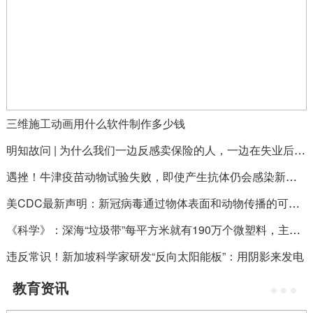
三维施工动画用什么软件制作多少钱
明知故问 | 为什么我们一边反感卖保险的人，一边在失业后又选择卖保险？
遇挫！牛津疫苗动物试验失败，即使产生抗体仍会感染新冠病毒
美CDC最新声明：新冠病毒通过物体表面和动物传播的可能性不高，“人传人”是主要途径
《科学》：深海“垃圾带”每平方米就有190万个微塑料，主要集中在600-900米深处
违反常识！新加坡科学家研发“反向太阳能板”：用阴影来发电
教育资讯